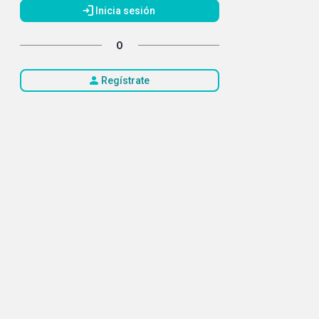
login
Inicia sesión
O
person
Regístrate